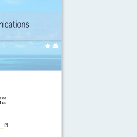
s de
4 ou