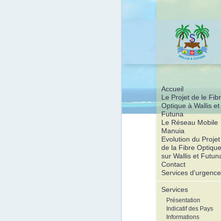
Accueil
Le Projet de le Fib
Optique à Wallis et
Futuna
Le Réseau Mobile
Manuia
Evolution du Projet
de la Fibre Optiqu
sur Wallis et Futun
Contact
Services d'urgence
Services
Présentation
Indicatif des Pays
Informations